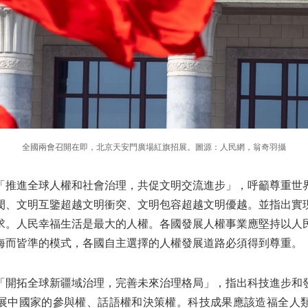
全國兩會召開在即，北京天安門廣場紅旗招展。圖源：人民網，翁奇羽攝
「推進全球人權和社會治理，共促文明交流進步」，呼籲尊重世
閡、文明互鑒超越文明衝突、文明包容超越文明優越。並指出實
求。人民幸福生活是最大的人權。各國發展人權事業應堅持以人
海而皆準的模式，各國自主選擇的人權發展道路必須得到尊重。
「開拓全球新疆域治理，完善未來治理格局」，指出科技進步和
展中國家的參與權、話語權和決策權。科技成果應該造福全人