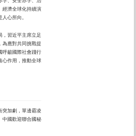
赤字、安全赤字、治
、經濟全球化持續演
是人心所向。
局，習近平主席立足
，為應對共同挑戰提
國呼籲國際社會踐行
核心作用，推動全球
衝突加劇，單邊霸凌
。中國歡迎聯合國秘