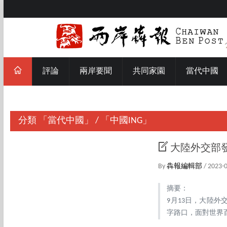
評論
兩岸要聞
共同家園
當代中國
分類
「當代中國」
/
「中國ING」
大陸​外交
By
犇報編輯部
/ 2023-
摘要：
9月13日，大陸
字路口，面對世界