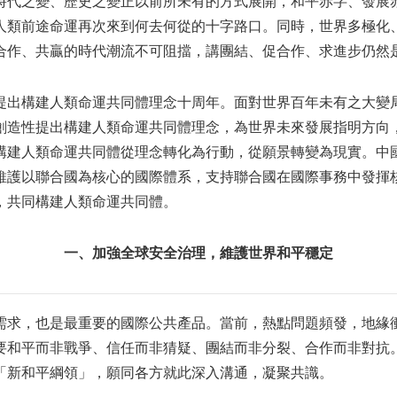
時代之變、歷史之變正以前所未有的方式展開，和平赤字、發展
人類前途命運再次來到何去何從的十字路口。同時，世界多極化
合作、共贏的時代潮流不可阻擋，講團結、促合作、求進步仍然
提出構建人類命運共同體理念十周年。面對世界百年未有之大變
創造性提出構建人類命運共同體理念，為世界未來發展指明方向
構建人類命運共同體從理念轉化為行動，從願景轉變為現實。中
維護以聯合國為核心的國際體系，支持聯合國在國際事務中發揮
，共同構建人類命運共同體。
一、加強全球安全治理，維護世界和平穩定
需求，也是最重要的國際公共產品。當前，熱點問題頻發，地緣
要和平而非戰爭、信任而非猜疑、團結而非分裂、合作而非對抗
「新和平綱領」，願同各方就此深入溝通，凝聚共識。