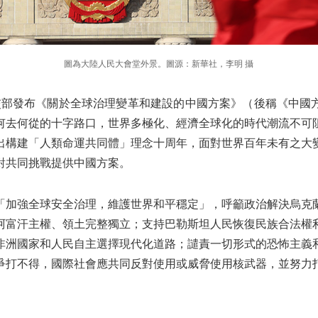
圖為大陸人民大會堂外景。圖源：新華社，李明 攝
​外交部發布《關於全球治理變革和建設的中國方案》（後稱《中國
何去何從的十字路口，世界多極化、經濟全球化的時代潮流不可
出構建「人類命運共同體」理念十周年，面對世界百年未有之大
對共同挑戰提供中國方案。
「加強全球安全治理，維護世界和平穩定」，呼籲政治解決烏克
阿富汗主權、領土完整獨立；支持巴勒斯坦人民恢復民族合法權
非洲國家和人民自主選擇現代化道路；譴責一切形式的恐怖主義
爭打不得，國際社會應共同反對使用或威脅使用核武器，並努力