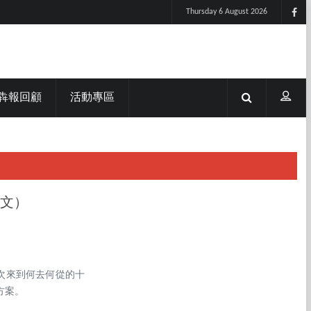
Thursday 6 August 2026
犇報回顧
活動專區
全文）
再次來到何去何從的十
方案。