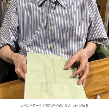
台灣大學第一任社科院長許介鱗。圖源：許介鱗臉書