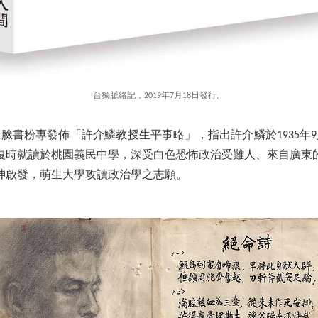
台獨脈絡記，2019年7月18日發行。
的臉書粉專發佈「許介鱗教授生平事略」，指出許介鱗於1935年
灣光復時就讀於桃園義民中學，深受白色恐怖政治受難人、來自廣東
神啟發，萌生大學攻讀政治學之志願。