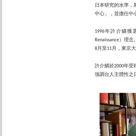
日本研究的水準，
中心」，並擔任中
1996年許介鱗
Renaissanc
8月至11月，東京
許介鱗於2000
強調台人主體性之