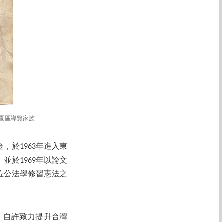
念園區導覽家族
，於1963年進入東
於1969年以論文
位公法學修習憲法之
。自許致力提升台灣