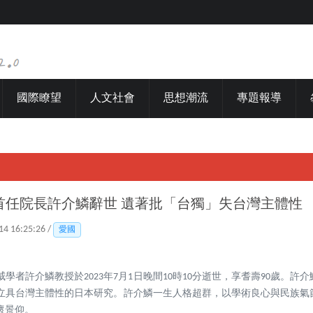
國際瞭望
人文社會
思想潮流
專題報導
首任院長許介鱗辭世 遺著批「台獨」失台灣主體性
14 16:25:26 /
愛國
學者許介鱗教授於2023年7月1日晚間10時10分逝世，享耆壽90歲。許
立具台灣主體性的日本研究。許介鱗一生人格超群，以學術良心與民族氣
懷景仰。