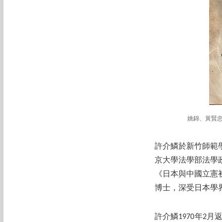
姚錦、黃賢忠
許介鱗於新竹師範學
京大學法學部法學
《日本與中國立憲
博士，深受日本學
許介鱗1970年