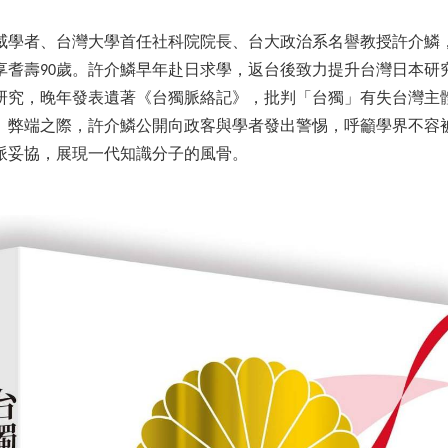
學者、台灣大學首任社科院院長、台大政治系名譽教授許介鱗，於
，享耆壽90歲。許介鱗早年赴日求學，返台後致力提升台灣日本
研究，晚年發表遺著《台獨脈絡記》，批判「台獨」有失台灣主
」弊端之際，許介鱗公開向政客與學者發出警惕，呼籲學界不容
派妥協，展現一代知識分子的風骨。