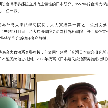
期盼台灣學界能建立具有主體性的日本研究。1992年於台灣大學
心主任一職。
獲選為台灣大學法學院院長，大力實踐其一貫之「亞洲文藝復興」（
e）理念。1999年8月1日，台大原法學院更名為社會科學院，許介鱗
大學聘請許介鱗擔任客座教授。
年受聘為台大政治系名譽教授，並於同年創辦「台灣日本綜合研究所
日本殖民統治史批判。2006年撰寫《日本殖民統治讚美論總批判