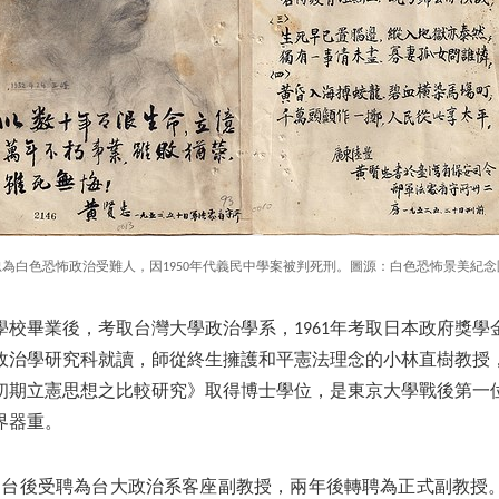
為白色恐怖政治受難人，因1950年代義民中學案被判死刑。圖源：白色恐怖景美紀
校畢業後，考取台灣大學政治學系，1961年考取日本政府獎學金
政治學研究科就讀，師從終生擁護和平憲法理念的小林直樹教授，並
初期立憲思想之比較研究》取得博士學位，是東京大學戰後第一
界器重。
2月返台後受聘為台大政治系客座副教授，兩年後轉聘為正式副教授