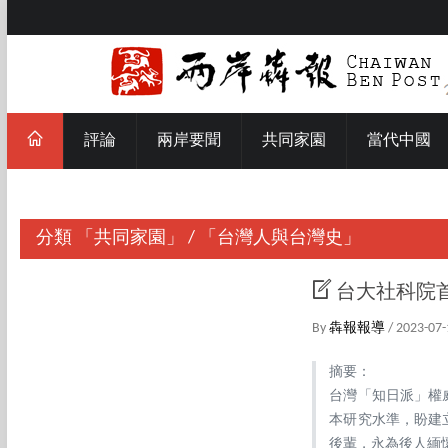
評論
兩岸要聞
共同家園
當代中國
分類
「共同家園」
/
「台灣人與台灣史」
台大社科院
By
犇報報導
/ 2023-07-
摘要：
台灣「知日派」權威
本研究水準，盼建
後輩，永為後人緬