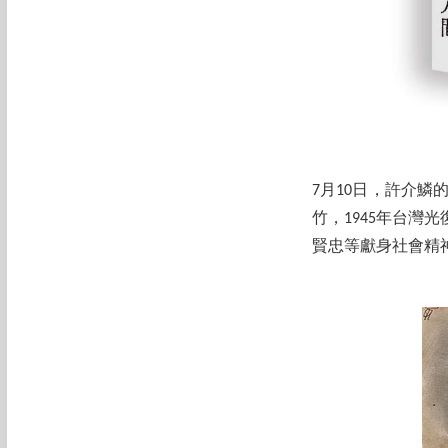
7月10日，許介鱗
竹，1945年台
賢忠等獻身社會精