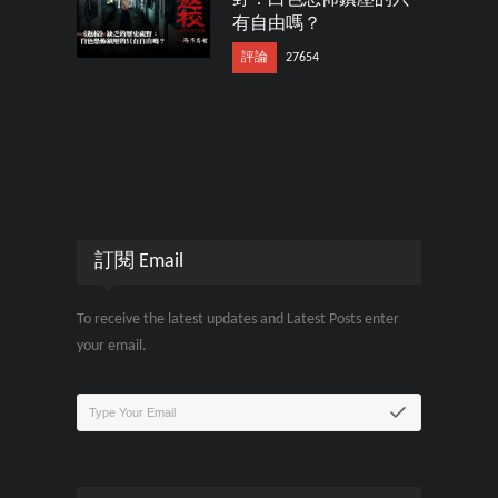
有自由嗎？
評論
27654
訂閱 Email
To receive the latest updates and Latest Posts enter
your email.