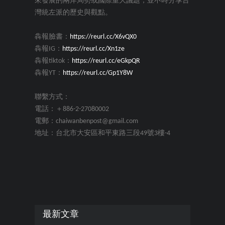
來發展的兩岸局勢或國際重大議題，並不時分享台
灣統左派的歷史與觀點。
犇報臉書：
https://reurl.cc/X6vQX0
犇報IG：
https://reurl.cc/Xn1ze
犇報tiktok：
https://reurl.cc/eGkpQR
犇報YT：
https://reurl.cc/Gp1Y8W
聯繫方式：
電話：＋886-2-27080002
電郵：chaiwanbenpost@gmail.com
地址：台北市大安區和平東路三段49號3樓-4
最新文章