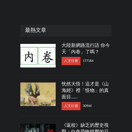
最熱文章
大陸新網路流行語 你今
天「內卷」了嗎？
人文社會
177164
恍然大悟！這才是《山
海經》裡「怪物」的真
面目……
人文社會
30944
《返校》缺乏的歷史視
野：白色恐怖鎮壓的只