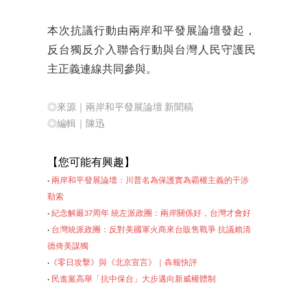
本次抗議行動由兩岸和平發展論壇發起，
反台獨反介入聯合行動與台灣人民守護民
主正義連線共同參與。
◎來源｜兩岸和平發展論壇 新聞稿
◎編輯
｜陳迅
【
您可能有興趣】
‧
兩岸和平發展論壇：川普名為保護實為霸權主義的干涉
勒索
‧
紀念解嚴37周年 統左派政團：兩岸關係好，台灣才會好
‧
台灣統派政團：反對美國軍火商來台販售戰爭 抗議賴清
德倚美謀獨
‧
《零日攻擊》與《北京宣言》｜犇報快評
‧
民進黨高舉「抗中保台」大
步邁向新威權體制