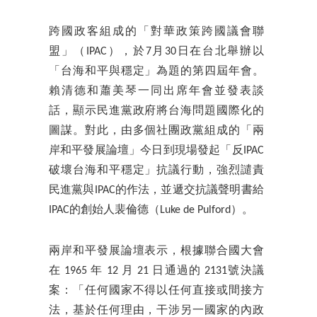
跨國政客組成的「對華政策跨國議會聯
盟」（IPAC），於7月30日在台北舉辦以
「台海和平與穩定」為題的第四屆年會。
賴清德和蕭美琴一同出席年會並發表談
話，顯示民進黨政府將台海問題國際化的
圖謀。對此，由多個社團政黨組成的「兩
岸和平發展論壇」今日到現場發起「反IPAC
破壞台海和平穩定」抗議行動，強烈譴責
民進黨與IPAC的作法，並遞交抗議聲明書給
IPAC的創始人裴倫德（Luke de Pulford）。
兩岸和平發展論壇表示，根據聯合國大會
在 1965 年 12 月 21 日通過的 2131號決議
案：「任何國家不得以任何直接或間接方
法，基於任何理由，干涉另一國家的內政