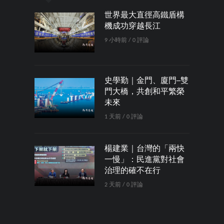
世界最大直徑高鐵盾構
機成功穿越長江
9 小時前 / 0 評論
史學勤｜金門、廈門─雙
門大橋，共創和平繁榮
未來
1 天前 / 0 評論
楊建業｜台灣的「兩快
一慢」：民進黨對社會
治理的確不在行
2 天前 / 0 評論