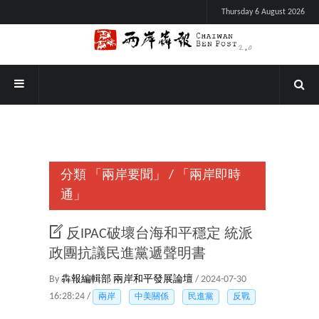
Thursday 6 August 2026
分類
「兩岸要聞」
/
「兩岸即時
通」
反IPAC破壞台海和平穩定 統派
政團抗議民進黨遞聲明書
By
犇報編輯部
兩岸和平發展論壇
/ 2024-07-30
16:28:24 /
兩岸
中美關係
民進黨
反戰