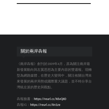
關於兩岸犇報
《兩岸犇報》創刊於2009年4月，原為關注兩岸最
新發展動向與左翼思想為主要內容的雙週報。現轉
型為網路媒體，在歷史大變局中，關注攸關台灣未
來發展的兩岸局勢或國際重大議題，並不時分享台
灣統左派的歷史與觀點。
犇報臉書：
https://reurl.cc/X6vQX0
犇報IG：
https://reurl.cc/Xn1ze