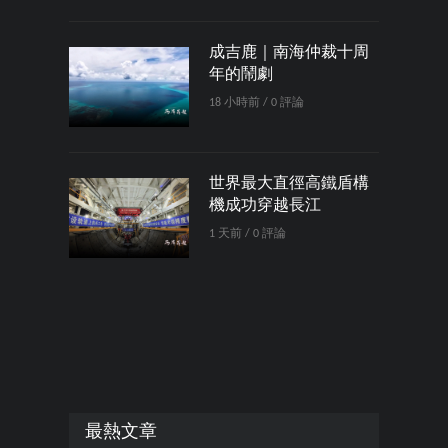
成吉鹿｜南海仲裁十周
年的鬧劇
18 小時前 / 0 評論
世界最大直徑高鐵盾構
機成功穿越長江
1 天前 / 0 評論
最熱文章