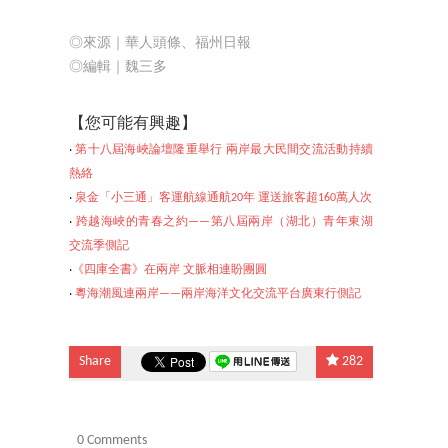
◎來源｜華人頭條、福州日報
◎編輯
｜魏三多
【
您可能有興趣】
‧
第十八屆海峽論壇隆重舉行 兩岸最大民間交流活動持續
熱絡
‧
泉金「小三通」客運航線通航20年 運送旅客超160萬人次
‧
跨越海峽的青春之約——第八屆兩岸（湖北）青年東湖
交流季側記
‧
《四庫全書》在兩岸 文脈相連盼團圓
‧
粵海潮風連兩岸——兩岸海洋文化交流平台廣東行側記
Share
282
0 Comments