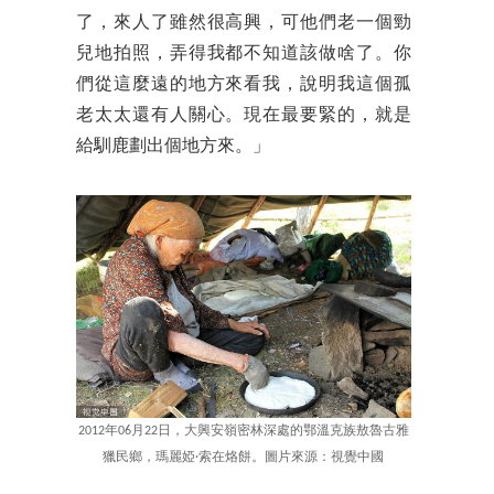
了，來人了雖然很高興，可他們老一個勁
兒地拍照，弄得我都不知道該做啥了。你
們從這麼遠的地方來看我，說明我這個孤
老太太還有人關心。現在最要緊的，就是
給馴鹿劃出個地方來。」
2012年06月22日，大興安嶺密林深處的鄂溫克族敖魯古雅
獵民鄉，瑪麗婭·索在烙餅。圖片來源：視覺中國