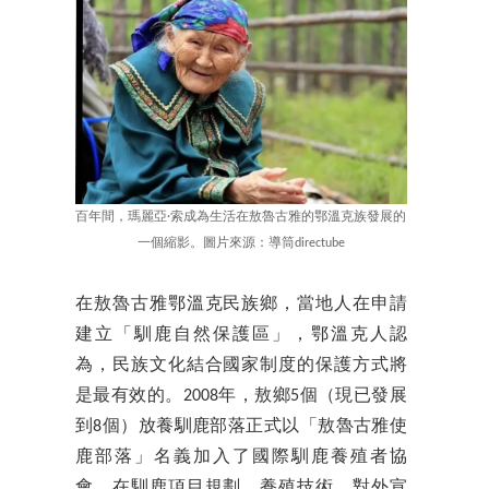
百年間，瑪麗亞·索成為生活在敖魯古雅的鄂溫克族發展的
一個縮影。圖片來源：導筒directube
在敖魯古雅鄂溫克民族鄉，當地人在申請
建立「馴鹿自然保護區」，鄂溫克人認
為，民族文化結合國家制度的保護方式將
是最有效的。2008年，敖鄉5個（現已發展
到8個）放養馴鹿部落正式以「敖魯古雅使
鹿部落」名義加入了國際馴鹿養殖者協
會，在馴鹿項目規劃、養殖技術、對外宣