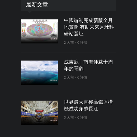
最新文章
中國編制完成新版全月
地質圖 有助未來月球科
研站選址
2 天前 / 0 評論
成吉鹿｜南海仲裁十周
年的鬧劇
2 天前 / 0 評論
世界最大直徑高鐵盾構
機成功穿越長江
3 天前 / 0 評論