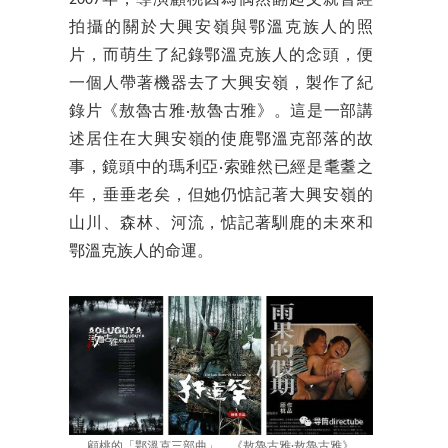
2007年，導演顧桃因為偶然翻起父親曾經
拍攝的關於大興安嶺與鄂溫克族人的照
片，而萌生了紀錄鄂溫克族人的念頭，便
一個人帶著機器去了大興安嶺，製作了紀
錄片《敖魯古雅·敖魯古雅》。這是一部講
述居住在大興安嶺的使鹿鄂溫克部落的故
事，鏡頭中的瑪利亞·索雖然已經是耄耋之
年，垂垂老矣，但她仍惦記著大興安嶺的
山川、森林、河流，惦記著馴鹿的未來和
鄂溫克族人的命運。
顧桃的「鄂溫克三部曲」，《敖魯古雅·敖魯古雅》