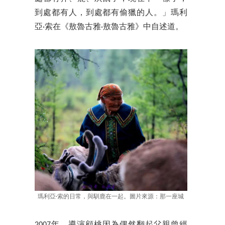
到處都有人，到處都有偷獵的人。」瑪利
亞·索在《敖魯古雅·敖魯古雅》中自述道。
瑪利亞·索的日常，與馴鹿在一起。圖片來源：那一座城