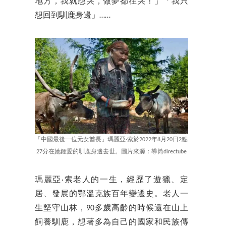
地方，我就想哭，做夢都在哭！」「我只
想回到馴鹿身邊」……
「中國最後一位元女酋長」瑪麗亞·索於2022年8月20日2點
27分在她鍾愛的馴鹿身邊去世。圖片來源：導筒directube
瑪麗亞·索老人的一生，經歷了遊獵、定
居、發展的鄂溫克族百年變遷史。老人一
生堅守山林，90多歲高齡的時候還在山上
飼養馴鹿，想著多為自己的國家和民族傳