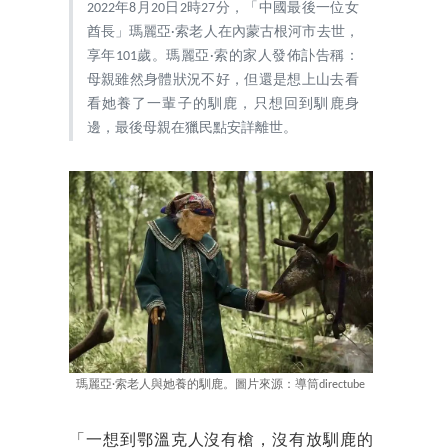
2022年8月20日2時27分，「中國最後一位女
酋長」瑪麗亞·索老人在內蒙古根河市去世，
享年101歲。瑪麗亞·索的家人發佈訃告稱：
母親雖然身體狀況不好，但還是想上山去看
看她養了一輩子的馴鹿，只想回到馴鹿身
邊，最後母親在獵民點安詳離世。
瑪麗亞·索老人與她養的馴鹿。圖片來源：導筒directube
「一想到鄂溫克人沒有槍，沒有放馴鹿的