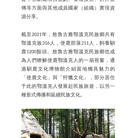
傳等方面與其他成員國家（組織）實現資
源分享。
截至2021年，敖魯古雅鄂溫克民族鄉共有
鄂溫克族316人，使鹿部落211人，飼養馴
鹿1200餘頭。敖魯古雅鄂溫克民族鄉也成
為人們瞭解使鹿鄂溫克人的一扇視窗，通
過馴鹿文化博物館介紹當地獨具魅力的
「使鹿文化」與「狩獵文化」，部分居住
于此的鄂溫克人發展起民族旅遊，以另一
種形式傳播和延續民族文化。