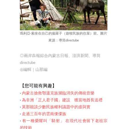
瑪利亞·索坐在自己的撮羅子（遊牧民族的住屋）前。圖片
來源：導筒directube
◎兩岸犇報綜合內蒙古日報、澎湃新聞、
導筒
directube
◎編輯｜山那編
【您可
能有興趣】
‧
內蒙古搶救鄂溫克族瀕臨消失的傳統音樂
‧
為非洲「正人君子國」建設 獲當地酋長送禮
‧
莫那能談少數民族權利議題中的虛與實
‧
走過三百年的雲南傈僳族
‧
有一種榮耀叫「騎射」 在現代社會留下老祖宗
的技術