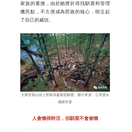
家族的重擔，由於她擅於尋找馴鹿和管理
獵民點，不久便成為部族的核心，樹立起
了自己的威信。
大興安嶺山頭上密林深處都是馴鹿。圖片來源：公眾號@
國家民委
人會懶得幹活，但馴鹿不會偷懶