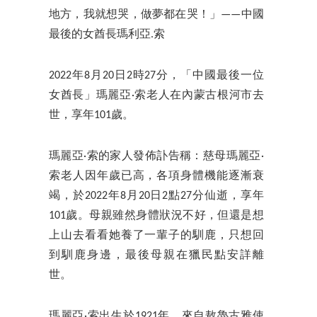
地方，我就想哭，做夢都在哭！」——中國
最後的女酋長瑪利亞.索
2022年8月20日2時27分，「中國最後一位
女酋長」瑪麗亞·索老人在內蒙古根河市去
世，享年101歲。
瑪麗亞·索的家人發佈訃告稱：慈母瑪麗亞·
索老人因年歲已高，各項身體機能逐漸衰
竭，於2022年8月20日2點27分仙逝，享年
101歲。母親雖然身體狀況不好，但還是想
上山去看看她養了一輩子的馴鹿，只想回
到馴鹿身邊，最後母親在獵民點安詳離
世。
瑪麗亞·索出生於1921年，來自敖魯古雅使