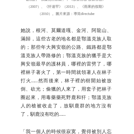
（2007）、《犴達罕》（2013）、《雨果的假期》
（2010）。圖片來源：導筒directube
她說，根河、莫爾道嘎、金河、阿龍山、
滿歸，這些古老的地名都是鄂溫克族人取
的；那些年大興安嶺的公路、鐵路都是鄂
溫克族人帶路修的；鄂溫克族的獵手是大
興安嶺最早的護林員，哪裡的雷劈了，哪
裡林子著火了，第一時間就領著人在林子
打火……然而後來，林子裡的樹開始被放
倒、砍光；偷獵的人來了，用套子把林子
圈起來，用毒藥藥死野鹿和犴；鄂溫克族
人的槍被收走了，放馴鹿群的地方沒有
了，馴鹿沒有吃的……
「我一個人的時候很寂寞，覺得被別人忘