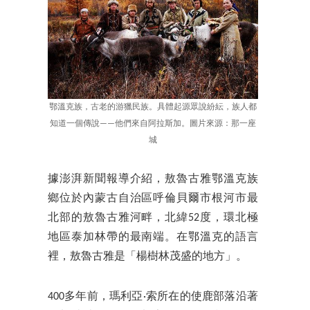
鄂溫克族，古老的游獵民族。具體起源眾說紛紜，族人都
知道一個傳說——他們來自阿拉斯加。圖片來源：那一座
城
據澎湃新聞報導介紹，敖魯古雅鄂溫克族
鄉位於內蒙古自治區呼倫貝爾市根河市最
北部的敖魯古雅河畔，北緯52度，環北極
地區泰加林帶的最南端。在鄂溫克的語言
裡，敖魯古雅是「楊樹林茂盛的地方」。
400多年前，瑪利亞·索所在的使鹿部落沿著