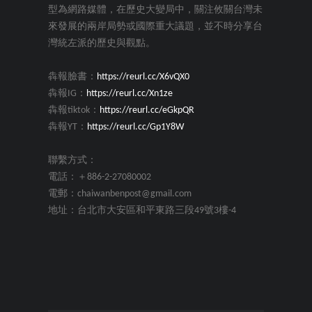
型為網路媒體，在歷史大變局中，關注攸關台灣未
來發展的兩岸局勢或國際重大議題，並不時分享台
灣統左派的歷史與觀點。
犇報臉書：
https://reurl.cc/X6vQX0
犇報IG：
https://reurl.cc/Xn1ze
犇報tiktok：
https://reurl.cc/eGkpQR
犇報YT：
https://reurl.cc/Gp1Y8W
聯繫方式：
電話：＋886-2-27080002
電郵：chaiwanbenpost@gmail.com
地址：台北市大安區和平東路三段49號3樓-4