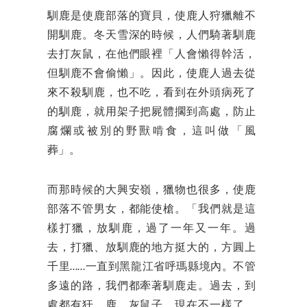
馴鹿是使鹿部落的寶貝，使鹿人狩獵離不
開馴鹿。冬天雪深的時候，人們騎著馴鹿
去打灰鼠，在他們眼裡「人會懶得幹活，
但馴鹿不會偷懶」。因此，使鹿人過去從
來不殺馴鹿，也不吃，看到在外頭病死了
的馴鹿，就用架子把屍體擱到高處，防止
腐爛或被別的野獸啃食，這叫做「風
葬」。
而那時候的大興安嶺，獵物也很多，使鹿
部落不管男女，都能使槍。「我們就是這
樣打獵，放馴鹿，過了一年又一年。過
去，打獵、放馴鹿的地方挺大的，方圓上
千里……一直到黑龍江省呼瑪縣境內。不管
多遠的路，我們都牽著馴鹿走。過去，到
處都有犴、鹿、灰鼠子，現在不一樣了，