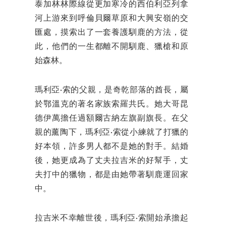
泰加林林際線從更加寒冷的西伯利亞列拿
河上游來到呼倫貝爾草原和大興安嶺的交
匯處，摸索出了一套養護馴鹿的方法，從
此，他們的一生都離不開馴鹿、獵槍和原
始森林。
瑪利亞·索的父親，是奇乾部落的酋長，屬
於鄂溫克的著名家族索羅共氏。她大哥昆
德伊萬擔任過額爾古納左旗副旗長。在父
親的薰陶下，瑪利亞·索從小練就了打獵的
好本領，許多男人都不是她的對手。結婚
後，她更成為了丈夫拉吉米的好幫手，丈
夫打中的獵物，都是由她帶著馴鹿運回家
中。
拉吉米不幸離世後，瑪利亞·索開始承擔起